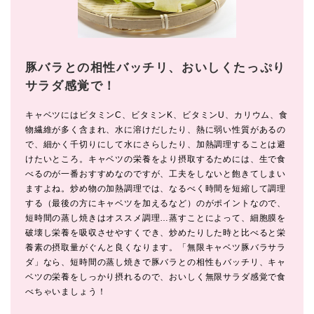
豚バラとの相性バッチリ、おいしくたっぷり
サラダ感覚で！
キャベツにはビタミンC、ビタミンK、ビタミンU、カリウム、食
物繊維が多く含まれ、水に溶けだしたり、熱に弱い性質があるの
で、細かく千切りにして水にさらしたり、加熱調理することは避
けたいところ。キャベツの栄養をより摂取するためには、生で食
べるのが一番おすすめなのですが、工夫をしないと飽きてしまい
ますよね。炒め物の加熱調理では、なるべく時間を短縮して調理
する（最後の方にキャベツを加えるなど）のがポイントなので、
短時間の蒸し焼きはオススメ調理…蒸すことによって、細胞膜を
破壊し栄養を吸収させやすくでき、炒めたりした時と比べると栄
養素の摂取量がぐんと良くなります。「無限キャベツ豚バラサラ
ダ」なら、短時間の蒸し焼きで豚バラとの相性もバッチリ、キャ
ベツの栄養をしっかり摂れるので、おいしく無限サラダ感覚で食
べちゃいましょう！