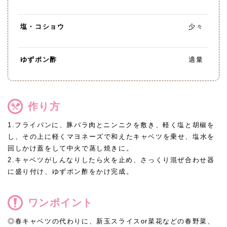
塩・コショウ
少々
ゆずポン酢
適量
作り方
1.フライパンに、豚バラ肉とニンニクを敷き、軽く塩と胡椒を
し、その上に軽くマヨネーズで和えたキャベツを乗せ、塩水を
回しかけ蓋をして中火で蒸し焼きに。
2.キャベツがしんなりしたら火を止め、さっくり混ぜ合わせ器
に盛り付け、ゆずポン酢をかけ完成。
ワンポイント
◎春キャベツの代わりに、新玉スライスor菜花などの春野菜、