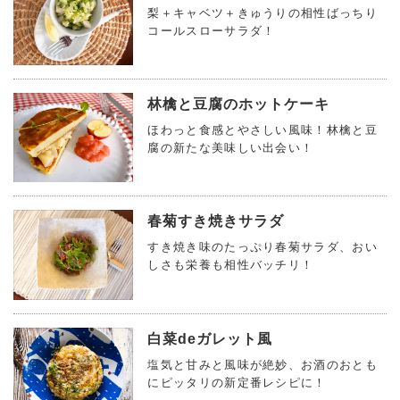
梨＋キャベツ＋きゅうりの相性ばっちり
コールスローサラダ！
林檎と豆腐のホットケーキ
ほわっと食感とやさしい風味！林檎と豆
腐の新たな美味しい出会い！
春菊すき焼きサラダ
すき焼き味のたっぷり春菊サラダ、おい
しさも栄養も相性バッチリ！
白菜deガレット風
塩気と甘みと風味が絶妙、お酒のおとも
にピッタリの新定番レシピに！