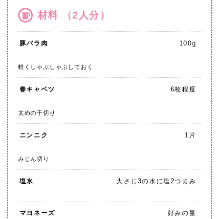
材料 （2人分）
豚バラ肉
100g
軽くしゃぶしゃぶしておく
春キャベツ
6枚程度
太めの千切り
ニンニク
1片
みじん切り
塩水
大さじ3の水に塩2つまみ
マヨネーズ
好みの量