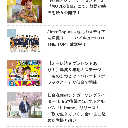
『MOVIX仙台』にて、話題の映
画を続々公開中！
JimotTopics –地元のメディア
を深掘り！−「ハイキュー!!TO
THE TOP」放送中！
【オーレ読者プレゼントあ
り！】爆笑＆感動のステージ！
「ものまねヒットパレード（デ
ラックス）」が仙台で開催！
仙台在住のシンガーソングライ
ター“Liho”待望の1stフルアル
バム「Liframe」リリース！
「歌で生きていく」全13曲に込
めた覚悟と想い