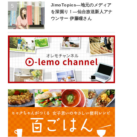
JimoTopics—地元のメディア
を深掘り！—仙台放送新人アナ
ウンサー 伊藤瞳さん