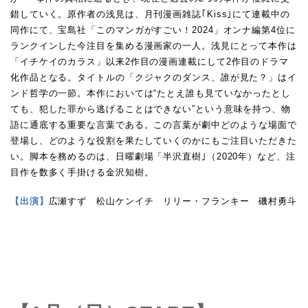
錯していく。原作者の浅見は、月刊漫画雑誌｢Kiss｣にて連載中の
同作にて、宝島社「このマンガがすごい！2024」オンナ編第4位に
ランクインした今注目を集める漫画家の一人。浅見にとって本作は
「イチケイのカラス」以来2作目の漫画連載にして2作目のドラマ
化作品となる。タイトルの「クジャクのダンス、誰が見た？」はイ
ンド哲学の一節。本作においては“たとえ誰も見ていなかったとし
ても、犯した罪から逃げることはできない”という意味を持つ、物
語に通底する重要な言葉である。この言葉が劇中どのような場面で
登場し、どのような役割を果たしていくのかにもご注目いただきた
い。脚本を務めるのは、日曜劇場「半沢直樹｣（2020年）など、注
目作を数多く手掛ける金沢知樹。
【出演】
広瀬すず 松山ケンイチ リリー・フランキー 磯村勇斗