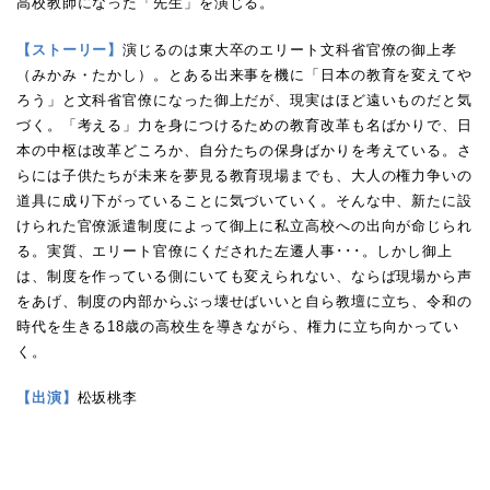
高校教師になった「先生」を演じる。
【ストーリー】
演じるのは東大卒のエリート文科省官僚の御上孝
（みかみ・たかし）。とある出来事を機に「日本の教育を変えてや
ろう」と文科省官僚になった御上だが、現実はほど遠いものだと気
づく。「考える」力を身につけるための教育改革も名ばかりで、日
本の中枢は改革どころか、自分たちの保身ばかりを考えている。さ
らには子供たちが未来を夢見る教育現場までも、大人の権力争いの
道具に成り下がっていることに気づいていく。そんな中、新たに設
けられた官僚派遣制度によって御上に私立高校への出向が命じられ
る。実質、エリート官僚にくだされた左遷人事･･･。しかし御上
は、制度を作っている側にいても変えられない、ならば現場から声
をあげ、制度の内部からぶっ壊せばいいと自ら教壇に立ち、令和の
時代を生きる18歳の高校生を導きながら、権力に立ち向かってい
く。
【出演】
松坂桃李