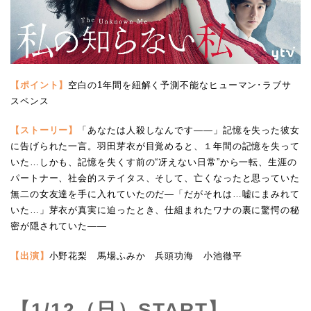
【ポイント】
空白の1年間を紐解く予測不能なヒューマン･ラブサ
スペンス
【ストーリー】
「あなたは人殺しなんです――」記憶を失った彼女
に告げられた一言。羽田芽衣が目覚めると、１年間の記憶を失って
いた…しかも、記憶を失くす前の“冴えない日常”から一転、生涯の
パートナー、社会的ステイタス、そして、亡くなったと思っていた
無二の女友達を手に入れていたのだ―「だがそれは…嘘にまみれて
いた…」芽衣が真実に迫ったとき、仕組まれたワナの裏に驚愕の秘
密が隠されていた――
【出演】
小野花梨 馬場ふみか 兵頭功海 小池徹平
【1/12（日）START】