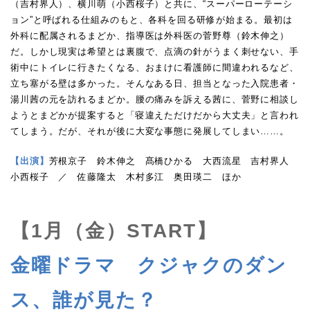
（吉村界人）、横川萌（小西桜子）と共に、“スーパーローテーシ
ョン”と呼ばれる仕組みのもと、各科を回る研修が始まる。最初は
外科に配属されるまどか、指導医は外科医の菅野尊（鈴木伸之）
だ。しかし現実は希望とは裏腹で、点滴の針がうまく刺せない、手
術中にトイレに行きたくなる、おまけに看護師に間違われるなど、
立ち塞がる壁は多かった。そんなある日、担当となった入院患者・
湯川茜の元を訪れるまどか。腰の痛みを訴える茜に、菅野に相談し
ようとまどかが提案すると「寝違えただけだから大丈夫」と言われ
てしまう。だが、それが後に大変な事態に発展してしまい……。
【出演】
芳根京子 鈴木伸之 髙橋ひかる 大西流星 吉村界人
小西桜子 ／ 佐藤隆太 木村多江 奥田瑛二 ほか
【1月（金）START】
金曜ドラマ クジャクのダン
ス、誰が見た？