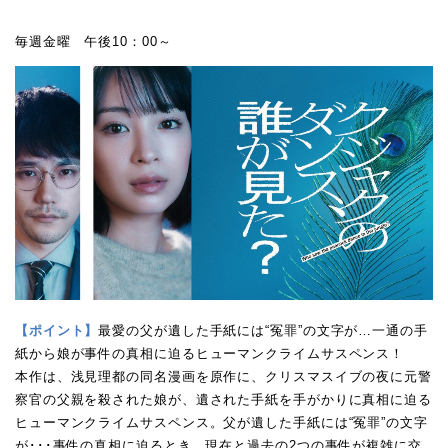
毎週金曜 午後10：00～
【ポイント】
最愛の父が遺した手紙には“冤罪”の文字が…一通の手
紙から娘が事件の真相に迫るヒューマンクライムサスペンス！
本作は、浅見理都の同名漫画を原作に、クリスマスイブの夜に元警
察官の父親を殺された娘が、遺された手紙を手がかりに真相に迫る
ヒューマンクライムサスペンス。父が遺した手紙には“冤罪”の文字
が･･･事件の真相に迫るとき、現在と過去の2つの事件が複雑に交