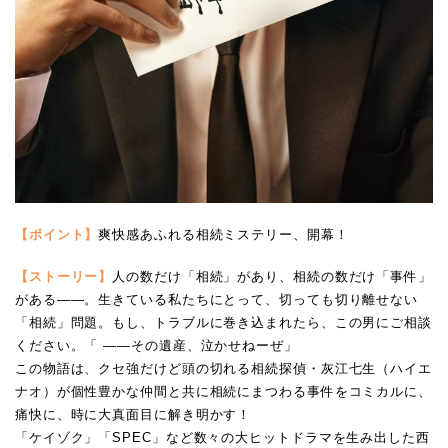
【ポイント】
爽快感あふれる相続ミステリー、開幕！
【ストーリー】
人の数だけ「相続」があり、相続の数だけ「事件」
がある――。生きている私たちにとって、切っても切り離せない
「相続」問題。もし、トラブルに巻き込まれたら、この男にご相談
ください。「 ――その遺産、泣かせねーぜ」
この物語は、クセ強だけど頭の切れる相続探偵・灰江七生（ハイエ
ナオ）が個性豊かな仲間と共に相続にまつわる事件をコミカルに、
痛快に、時に大真面目に解き明かす！
「ケイゾク」「SPEC」など数々の大ヒットドラマを生み出した西