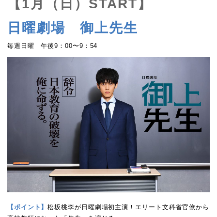
【1月（日）START】
日曜劇場 御上先生
毎週日曜 午後9：00〜9：54
【ポイント】
松坂桃李が日曜劇場初主演！エリート文科省官僚から