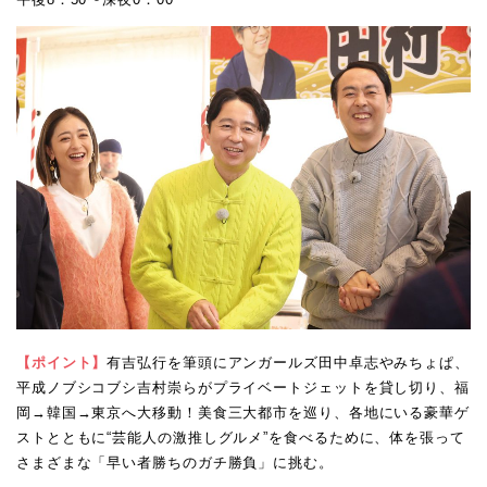
【ポイント】
有吉弘行を筆頭にアンガールズ田中卓志やみちょぱ、
平成ノブシコブシ吉村崇らがプライベートジェットを貸し切り、福
岡→韓国→東京へ大移動！美食三大都市を巡り、各地にいる豪華ゲ
ストとともに“芸能人の激推しグルメ”を食べるために、体を張って
さまざまな「早い者勝ちのガチ勝負」に挑む。