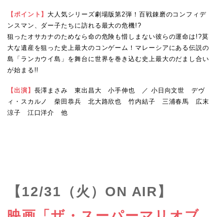
【ポイント】
大人気シリーズ劇場版第2弾！百戦錬磨のコンフィデ
ンスマン、ダー子たちに訪れる最大の危機!?
狙ったオサカナのためなら命の危険も惜しまない彼らの運命は!?莫
大な遺産を狙った史上最大のコンゲーム！マレーシアにある伝説の
島「ランカウイ島」を舞台に世界を巻き込む史上最大のだまし合い
が始まる!!
【出演】
長澤まさみ 東出昌大 小手伸也 ／ 小日向文世 デヴ
ィ・スカルノ 柴田恭兵 北大路欣也 竹内結子 三浦春馬 広末
涼子 江口洋介 他
【12/31（火）ON AIR】
映画「ザ・スーパーマリオブ