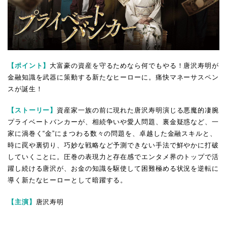
【ポイント】
大富豪の資産を守るためなら何でもやる！唐沢寿明が
金融知識を武器に策動する新たなヒーローに。痛快マネーサスペン
スが誕生！
【ストーリー】
資産家一族の前に現れた唐沢寿明演じる悪魔的凄腕
プライベートバンカーが、相続争いや愛人問題、裏金疑惑など、一
家に渦巻く“金”にまつわる数々の問題を、卓越した金融スキルと、
時に罠や裏切り、巧妙な戦略など予測できない手法で鮮やかに打破
していくことに。圧巻の表現力と存在感でエンタメ界のトップで活
躍し続ける唐沢が、お金の知識を駆使して困難極める状況を逆転に
導く新たなヒーローとして暗躍する。
【主演】
唐沢寿明