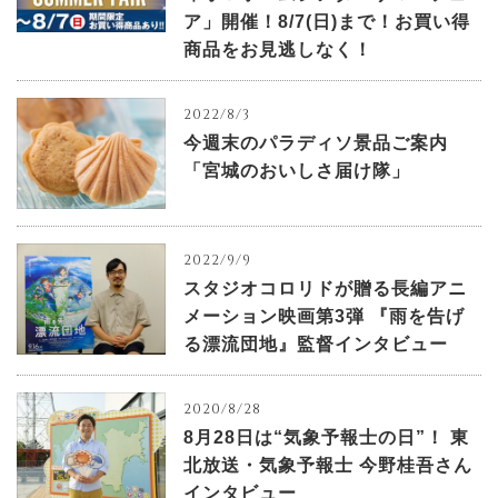
ア」開催！8/7(日)まで！お買い得
商品をお見逃しなく！
2022/8/3
今週末のパラディソ景品ご案内
「宮城のおいしさ届け隊」
2022/9/9
スタジオコロリドが贈る長編アニ
メーション映画第3弾 『雨を告げ
る漂流団地』監督インタビュー
2020/8/28
8月28日は“気象予報士の日”！ 東
北放送・気象予報士 今野桂吾さん
インタビュー