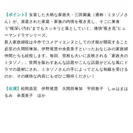
【ポイント】
女装した大柄な家政夫・三田園薫（通称：ミタゾノさ
ん）が、派遣された家庭・家族の内情を覗き見し、そこに巣食
う“根深い汚れ”までもスッキリと落としていく、痛快“覗き見”ヒュ
ーマンドラマシリーズ。
新人家政婦役は今作でコメディエンヌとしての才能が開花すること
必至の久間田琳加。伊野尾慧や余貴美子といったおなじみの家政婦
仲間たちも続投します。毎回、世相も大いに反映される「家政夫の
ミタゾノ」。世間を賑わすあんな話題やこんな話題がどんな風にド
ラマの題材にされ、ミタゾノさんの手によってどんな制裁を受ける
のか、その痛快な内容にもぜひご期待ください！
【出演】
松岡昌宏 伊野尾慧 久間田琳加 平田敦子 しゅはまは
るみ 余貴美子 ほか