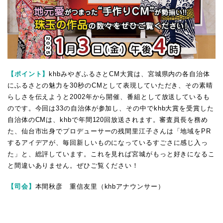
【ポイント】
khbみやぎふるさとCM大賞は、宮城県内の各自治体
にふるさとの魅力を30秒のCMとして表現していただき、その素晴
らしさを伝えようと2002年から開催、番組として放送しているも
のです。今回は33の自治体が参加し、その中でkhb大賞を受賞した
自治体のCMは、khbで年間120回放送されます。審査員長を務め
た、仙台市出身でプロデューサーの残間里江子さんは「地域をPR
するアイデアが、毎回新しいものになっているすごさに感じ入っ
た」と、総評しています。これを見れば宮城がもっと好きになるこ
と間違いありません。ぜひご覧ください！
【司会】
本間秋彦 重信友里（khbアナウンサー）