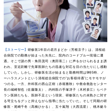
【
ストーリー
】
研修医1年目の若月まどか（芳根京子）は、清桜総
合病院での勤務が始まった矢先に、院内のコードブルー現場に遭
遇。そこで謎の男・角田茂司（奥田瑛二）に声をかけられるまま誘
われ、至近距離で先輩医師たちの迅速な対応を目の当たりにし感動
していた。しかし、研修医生活が始まると勤務時間は9時5時、ノ
ーハラスメントという清桜総合病院での“お客様待遇”にモヤモヤが
つのる。一方、外科医の西山正樹（赤堀雅秋）や救命救急センター
長の城崎智也（佐藤隆太）、内科医の手塚冴子（木村多江）らベテ
ラン医師たちも、医師不足という現状、研修医たちの未熟さに対す
る苛立ちをグッと抑えながら指導に当たっていた。そして同期の研
修医・尾崎千冬（髙橋ひかる）、五十嵐翔（大西流星）、桃木健斗