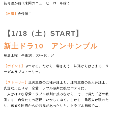
荻弓絵が前代未聞のニューヒーローを描く！
【出演】
赤楚衛二
【1/18（土）START】
新土ドラ10 アンサンブル
毎週土曜 午後10：00〜10：54
【ポイント】
ぶつかる。だから、響きあう。法廷からはじまる、リ
ーガルラブストーリー。
【ストーリー】
現実主義の女性弁護士と、理想主義の新人弁護士。
真逆なふたりが、恋愛トラブル裁判に挑むバディに。
二人は様々な恋愛トラブル裁判に挑みながら、そこで得た「恋の教
訓」を、自分たちの恋愛にいかしてゆく。しかし、元恋人が現れた
り、家族や同僚からの邪魔があったりと、トラブル満載で…。