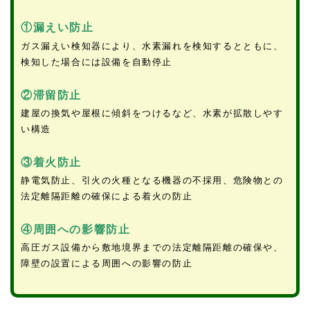
①
漏えい防止
ガス漏えい検知器により、水素漏れを検知するとともに、
検知した場合には設備を自動停止
②
滞留防止
建屋の換気や屋根に傾斜をつけるなど、水素が拡散しやす
い構造
③着火防止
静電気防止、引火の火種となる機器の不採用、危険物との
法定離隔距離の確保による着火の防止
④
周囲への影響防止
高圧ガス設備から敷地境界までの法定離隔距離の確保や、
障壁の設置による周囲への影響の防止