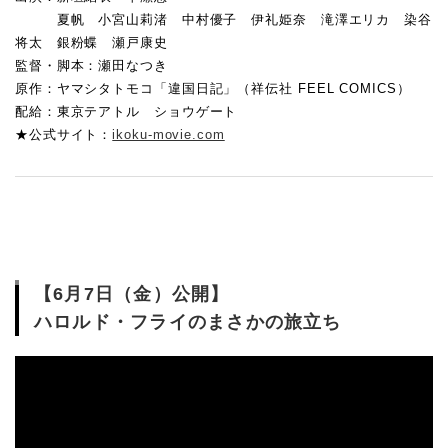
夏帆 小宮山莉渚 中村優子 伊礼姫奈 滝澤エリカ 染谷
将太 銀粉蝶 瀬戸康史
監督・脚本：瀬田なつき
原作：ヤマシタトモコ「違国日記」（祥伝社 FEEL COMICS）
配給：東京テアトル ショウゲート
★公式サイト：
ikoku-movie.com
【6月7日（金）公開】
ハロルド・フライのまさかの旅立ち