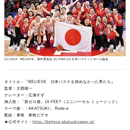
(C) 2024「BELIEVE」製作委員会 (C) FIBA (C) 日本バスケットボール協会
タイトル：『BELIEVE 日本バスケを諦めなかった男たち』
監督：大西雄一
ナレーター：広瀬すず
挿入歌：「第ゼロ感」10-FEET（ユニバーサル ミュージック）
テーマ曲：「AKATSUKI」 Rude-α
配給：東映 東映ビデオ
★公式サイト：
https://believe-akatsukijapan.jp/