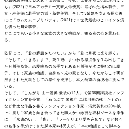
心臓疾患を抱える次女・佳美役に『今夜、世界からこの恋が消えて
も』(2022)で日本アカデミー賞新人俳優賞に選ばれた福本莉子、三
女・寿美役に若手実力派・新井美羽、そして3姉妹を支える長女役
には「カムカムエブリバディ」(2021)で３世代最後のヒロインを演
じ切った川栄李奈。
どこにでもいる小さな家族の大きな挑戦が、観る者の心を震わせ
る。
監督には、『君の膵臓をたべたい』から『君は月夜に光り輝く』
『そして、生きる』まで、死生観にまつわる感涙作を生み出してき
た月川翔監督。恋愛映画の名手でもある月川翔が次に挑むのは親
子、そして家族の物語。自身も２児の親となり、今だからこそ研ぎ
澄まされた父親としての感性を発揮し、本人熱望の新境地に挑んで
いる。
そして、『しんがり 山一證券 最後の12人』で第36回講談社ノンフ
ィクション賞を受賞、『石つぶて 警視庁 二課刑事の残したもの』
など骨太な作品を書くノンフィクション作家・清武英利の20年以
上に渡りご家族と向き合ってきた膨大かつ緻密な取材ソースを原作
に、『永遠の0』、『糸』、『ラーゲリより愛を込めて』など数々
の名作を手がけてきた脚本家=林民夫が、1本の物語として脚本を