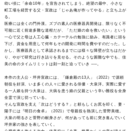
幼い頃に「余命10年」を宣告されてしまう。絶望の最中、小さな
町工場を経営する父・宣政は「じゃあ俺が作ってやる」と立ち上が
る。
医療には全くの門外漢。ズブの素人の医療器具開発は、限りなく不
可能に近く前途多難な道程だが、「ただ娘の命を救いたい」という
一心で父と母は人工心臓・カテーテルの勉強に励み、有識者に頭を
下げ、資金を用意して何年もその開発に時間を費やすのだった。し
かし、医療器具として承認されるまでには様々な障壁が立ちはだか
り、やがて研究は行き詰りを見せる。そのような困難な中でも、佳
美の命のタイムリミットは刻一刻と迫っていき ──。
本作の主人公・坪井宣政には、「鎌倉殿の13人」（2022）で源頼
朝役を好演、いま多くの人々に愛される俳優・大泉洋。実際に愛す
る一人娘を持つ大泉は、大病を患う娘の父親という辛い難役を全身
全霊で演じ切っている。
そんな宣政を支え「次はどうする？」と頼もしくお尻を叩く、妻・
陽子には『明日の食卓』（2021）で母親役を熱演した菅野美穂。
大泉の明るさと菅野の献身さが、何があっても前に突き進んでいく
坪井家の強さを表していく。