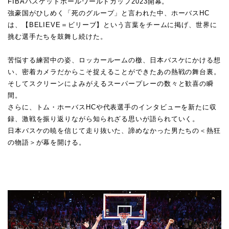
FIBAバスケットボールワールドカップ2023開幕。
強豪国がひしめく「死のグループ」と言われた中、ホーバスHC
は、【BELIEVE＝ビリーブ】という言葉をチームに掲げ、世界に
挑む選手たちを鼓舞し続けた。
苦悩する練習中の姿、ロッカールームの檄、日本バスケにかける想
い、密着カメラだからこそ捉えることができたあの熱戦の舞台裏。
そしてスクリーンによみがえるスーパープレーの数々と歓喜の瞬
間。
さらに、トム・ホーバスHCや代表選手のインタビューを新たに収
録、激戦を振り返りながら知られざる思いが語られていく。
日本バスケの暁を信じて走り抜いた、諦めなかった男たちの＜熱狂
の物語＞が幕を開ける。