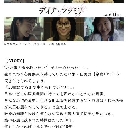
©２０２４「ディア・ファミリー」製作委員会
【STORY】
“ただ娘の命を救いたい”、その一心だった――。
生まれつき心臓疾患を持っていた幼い娘・佳美は【余命10年】を
突き付けられてしまう。
「20歳になるまで生きられないだと…」
日本中どこの医療機関に行っても変わることのない現実。
そんな絶望の最中、小さな町工場を経営する父・宣政は「じゃあ俺
が人工心臓を作ってやる」と立ち上がる。
医療の知識も経験も何もない宣政の破天荒で切実な思いつき。
娘の心臓に残された時間はたった10年。
何もしなければ、死を待つだけの10年。