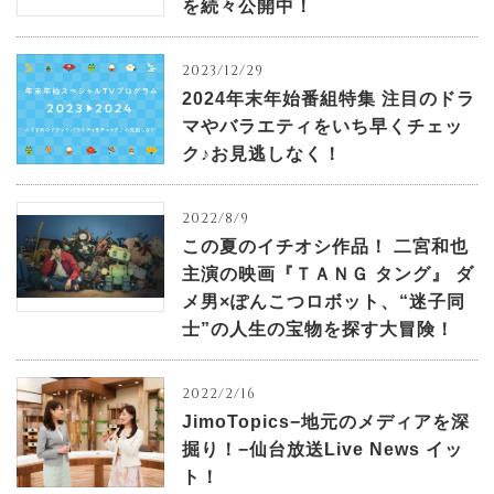
を続々公開中！
2023/12/29
2024年末年始番組特集 注目のドラ
マやバラエティをいち早くチェッ
ク♪お見逃しなく！
2022/8/9
この夏のイチオシ作品！ 二宮和也
主演の映画『ＴＡＮＧ タング』 ダ
メ男×ぽんこつロボット、“迷子同
士”の人生の宝物を探す大冒険！
2022/2/16
JimoTopics−地元のメディアを深
掘り！−仙台放送Live News イッ
ト！