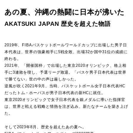
あの夏、沖縄の熱闘に日本が沸いた
AKATSUKI JAPAN 歴史を超えた物語
2019年、FIBAバスケットボールワールドカップに出場した男子日
本代表は、世界の強豪相手に5戦全敗、出場32か国中31位の成績に
終わる。
2021年、「開催国枠」で出場した東京2020オリンピック、格上相
手に3連敗を喫し、予選リーグ敗退。「バスケ男子日本代表は世界
で勝てない」世の中の声は厳しかった。
逆風が吹く2021年9月、当時、バスケットボール女子日本代表HC
だったトム・ホーバスが男子日本代表の新HCに就任。
東京2020オリンピックで女子日本代表を銀メダルに導いた指揮官
は、世界と戦える戦略と情熱を注ぎ込み、新たなチームを築き上げ
た。
そして2023年8月、歴史を超えたあの夏へ。