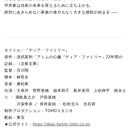
坪井家は佳美の未来を変えるために立ち上がる。
絶対にあきらめない家族の途方もなく大きな挑戦が始まる ──。
タイトル：『ディア・ファミリー』
原作：清武英利「アトムの心臓『ディア・ファミリー』23年間の
記録」（文春文庫）
監督：月川翔
脚本：林民夫
音楽：兼松衆
出演：大泉洋 菅野美穂 福本莉子 新井美羽 上杉柊平 徳永え
り ・ 満島真之介 戸田菜穂
川栄李奈 ／ 有村架純 ・ 松村北斗 光石研
制作プロダクション：TOHOスタジオ
配給：東宝
★公式サイト：
https://dear-family.toho.co.jp/