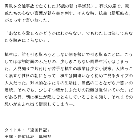
両親を交通事故で亡くした15歳の朝（早瀬憩）。葬式の席で、親
戚たちの心ない言葉が朝を突き刺す。そんな時、槙生（新垣結衣）
がまっすぐ言い放った。
「あなたを愛せるかどうかはわからない。でもわたしは決してあな
たを踏みにじらない」。
槙生は、誰も引き取ろうとしない朝を勢いで引き取ることに。こう
してほぼ初対面のふたりの、少しぎこちない同居生活がはじまっ
た。人見知りで片付けが苦手な槙生の職業は少女小説家。人懐っこ
く素直な性格の朝にとって、槙生は間違いなく初めて見るタイプの
大人だった。対照的なふたりの生活は、当然のことながら戸惑いの
連続。それでも、少しずつ確かにふたりの距離は近付いていた。だ
がある日、朝は槙生が隠しごとをしていることを知り、それまでの
想いがあふれ出て衝突してしまう―。
タイトル：『違国日記』
出演：新垣結衣 早瀬憩