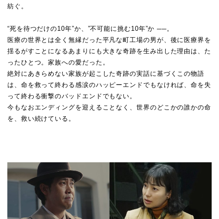
紡ぐ。
“死を待つだけの10年”か、”不可能に挑む10年”か ──。
医療の世界とは全く無縁だった平凡な町工場の男が、後に医療界を
揺るがすことになるあまりにも大きな奇跡を生み出した理由は、た
ったひとつ。家族への愛だった。
絶対にあきらめない家族が起こした奇跡の実話に基づくこの物語
は、命を救って終わる感涙のハッピーエンドでもなければ、命を失
って終わる衝撃のバッドエンドでもない。
今もなおエンディングを迎えることなく、世界のどこかの誰かの命
を、救い続けている。