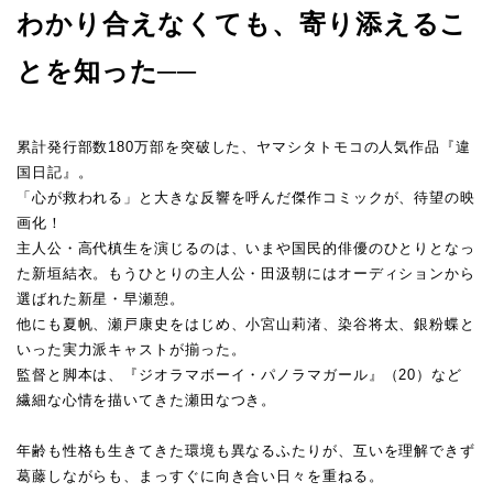
わかり合えなくても、寄り添えるこ
とを知った──
累計発行部数180万部を突破した、ヤマシタトモコの人気作品『違
国日記』。
「心が救われる」と大きな反響を呼んだ傑作コミックが、待望の映
画化！
主人公・高代槙生を演じるのは、いまや国民的俳優のひとりとなっ
た新垣結衣。もうひとりの主人公・田汲朝にはオーディションから
選ばれた新星・早瀬憩。
他にも夏帆、瀬戸康史をはじめ、小宮山莉渚、染谷将太、銀粉蝶と
いった実力派キャストが揃った。
監督と脚本は、『ジオラマボーイ・パノラマガール』（20）など
繊細な心情を描いてきた瀬田なつき。
年齢も性格も生きてきた環境も異なるふたりが、互いを理解できず
葛藤しながらも、まっすぐに向き合い日々を重ねる。