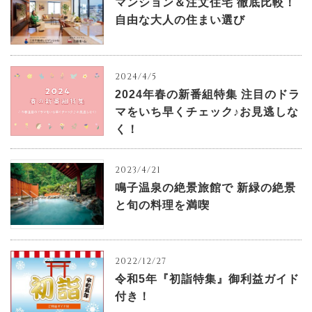
マンション＆注文住宅 徹底比較！
自由な大人の住まい選び
2024/4/5
2024年春の新番組特集 注目のドラ
マをいち早くチェック♪お見逃しな
く！
2023/4/21
鳴子温泉の絶景旅館で 新緑の絶景
と旬の料理を満喫
2022/12/27
令和5年『初詣特集』御利益ガイド
付き！