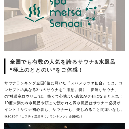
全国でも有数の人気を誇るサウナ&水風呂
“極上のととのい”をご体感！
サウナランキング全国6位に輝いた『スパメッツァ仙台』では、コ
ンセプトの異なる3つのサウナをご用意。特に「伊達なサウナ」
の“独眼竜ロウリュ”は、熱くて心地よい感覚がクセになると人気！
10度未満の冷水風呂や頭まで浸かれる深水風呂はサウナー必見ポ
イント！サウナ初心者も、サウナーも、楽しめること間違いなし。
※2025年「ニフティ温泉サウナランキング」全国6位！