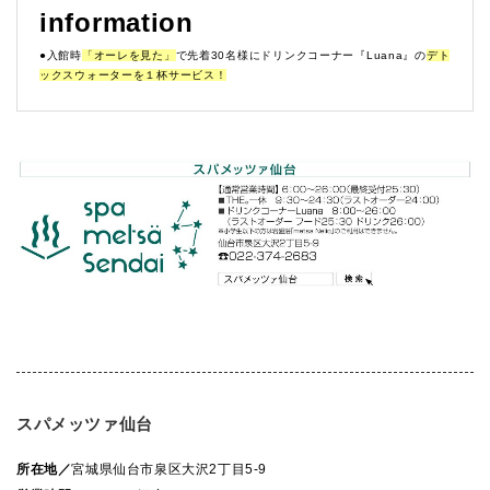
information
●入館時
「オーレを見た」
で先着30名様にドリンクコーナー『Luana』の
デト
ックスウォーターを１杯サービス！
スパメッツァ仙台
所在地／
宮城県仙台市泉区大沢2丁目5-9