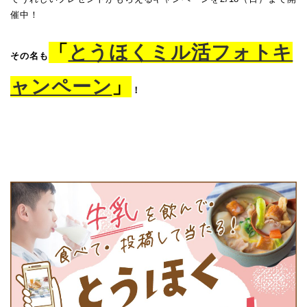
催中！
「
とうほくミル活フォトキ
その名も
ャンペーン
」
！