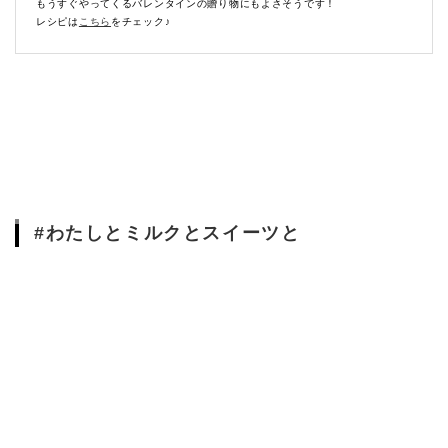
もうすぐやってくるバレンタインの贈り物にもよさそうです！
レシピは
こちら
をチェック♪
#わたしとミルクとスイーツと