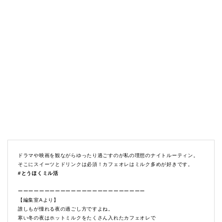
ドラマや映画を観ながらゆったり過ごすのが私の理想のナイトルーティン。
そこにスイーツとドリンクは必須！カフェオレはミルク多めが好きです。
#とうほくミル活
ーーーーーーーーーーーーーーーーーーーーーーーー
【編集室Aより】
誰しもが憧れる夜の過ごし方ですよね。
寒い冬の夜はホットミルクをたくさん入れたカフェオレで