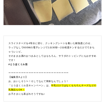
スライスチーズを4等分に切り、クッキングシートを敷いた耐熱皿にのせ、
ラップなしで600Wの電子レンジで1分30秒～2分程度チンするだけでできち
ゃうレシピ。
そのままお酒のおつまみとしてはもちろん、サラダのトッピングにもおすすめ
です！
#とうほくミル活
ーーーーーーーーーーーーーーーーーーーーーーーー
【編集室Aより】
お、おいしそう〜！そしてなんて簡単なんでしょう！
「とうほくミル活キャンペーン」は、
牛乳だけではなくもちろんチーズなどの
乳製品もOK！
お子さまにも喜ばれそうですね♪