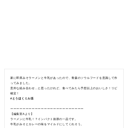
家に即席みそラーメンと牛乳があったので、青森のソウルフードを意識して作
ってみました。
意外な組み合わせ…と思ったけれど、食べてみたら予想以上のおいしさ！リピ
確定！
#とうほくミル活
ーーーーーーーーーーーーーーーーーーーーーーーー
【編集室Aより】
ラーメンに牛乳！？インパクト抜群の一品です。
牛乳がみそとカレーの味をマイルドにしてくれそう。