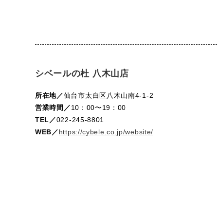
シベールの杜 八木山店
所在地／
仙台市太白区八木山南4-1-2
営業時間／
10：00〜19：00
TEL／
022-245-8801
WEB／
https://cybele.co.jp/website/