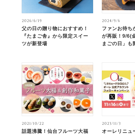
2026/6/19
2024/9/6
父の日の贈り物におすすめ！
ファンお待ち
『たまご舎』から限定スイー
が再販！9/6(
ツが新登場
まごの日」も開
2021/10/22
2023/11/3
話題沸騰！仙台フルーツ大福
オーレリニュ