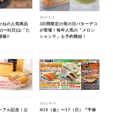
2025/5/2
かねの人気商品
3日間限定の母の日バターデコ
金)〜8(日)は「た
が登場！毎年人気の「メロン
催!!
シャンテ」も予約開始！
2022/4/15
ーアル記念！公
4/15（金）〜17（日）『平禄