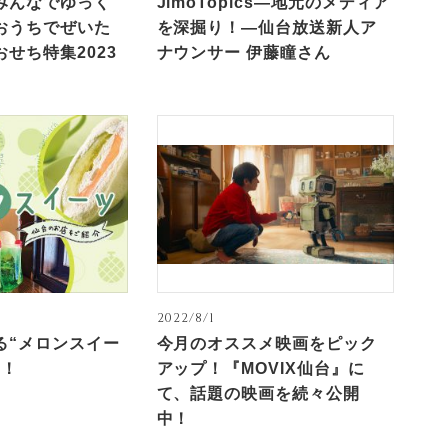
みんなでゆっく
JimoTopics—地元のメディア
おうちでぜいた
を深掘り！—仙台放送新人ア
せち特集2023
ナウンサー 伊藤瞳さん
2022/8/1
る“メロンスイー
今月のオススメ映画をピック
ポ！
アップ！『MOVIX仙台』に
て、話題の映画を続々公開
中！