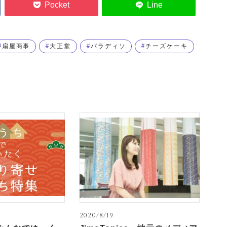
扇屋商事
大正堂
パラディソ
チーズケーキ
2020/8/19