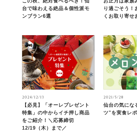
この秋、絶対食べるべき！仙
お正月は家族
台で味わえる絶品＆個性派モ
り過ごそう！
ンブラン6選
くお取り寄せお
2024/12/13
2021/5/28
【必見】「オーレプレゼント
仙台の気にな
特集」の中からイチ押し商品
ツ”を実食レ
をご紹介！＼応募締切
12/19（木）まで／