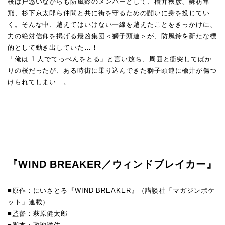
桜は戸惑いながらも防風鈴のメンバーとして、楡井秋彦、蘇枋隼
飛、杉下京太郎ら仲間と共に街を守るための闘いに身を投じてい
く。そんな中、越えてはいけない一線を越えたことをきっかけに、
力の絶対信仰を掲げる最凶集団＜獅子頭連＞が、防風鈴を新たな標
的として動き出していた…！
「俺は 1 人でてっぺんをとる」と言い放ち、周囲と衝突してばか
りの桜だったが、ある時街に乗り込んできた獅子頭連に楡井が傷つ
けられてしまい…。
『WIND BREAKER／ウィンドブレイカー』
■原作：にいさとる『WIND BREAKER』（講談社「マガジンポケ
ット」連載）
■監督：萩原健太郎