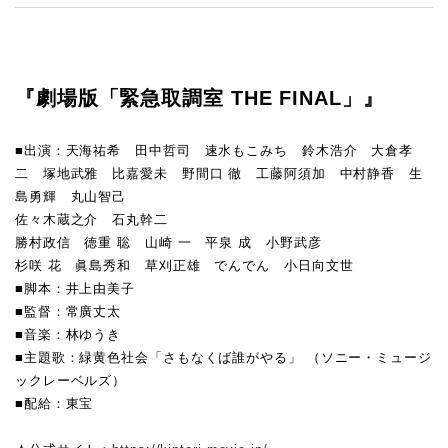
『劇場版「緊急取調室 THE FINAL」』
■出演：天海祐希 田中哲司 速水もこみち 鈴木浩介 大倉孝
二 塚地武雅 比嘉愛未 野間口 徹 工藤阿須加 中村静香 生
島勇輝 丸山智己
佐々木蔵之介 石丸幹二
勝村政信 徳重 聡 山崎 一 平泉 成 小野武彦
杉咲 花 眞島秀和 草刈正雄 でんでん 小日向文世
■脚本：井上由美子
■監督：常廣丈太
■音楽：林ゆうき
■主題歌：緑黄色社会「さもなくば誰がやる」 （ソニー・ミュージ
ックレーベルズ）
■配給：東宝