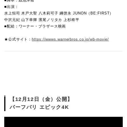
■脚本：政池洋佑
■出演：
水上恒司 木戸大聖 八木莉可子 綱啓永 JUNON（BE:FIRST）
中沢元紀 山下幸輝 濱尾ノリタカ 上杉柊平
■配給：ワーナー・ブラザース映画
★公式サイト：
https://wwws.warnerbros.co.jp/wb-movie/
【12月12日（金）公開】
バーフバリ エピック4K