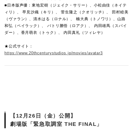
■日本版声優：東地宏樹（ジェイク・サリー）、小松由佳（ネイテ
ィリ）、 早見沙織（キリ）、 菅生隆之（クオリッチ）、 田村睦美
（ヴァラン）、清水はる（ロナル）、 楠大典（トノワリ）、山路
和弘（ペイラック）、 バトリ勝悟（ロアク）、 内田雄馬（スパイ
ダー）、香月萌衣（トゥク）、 内田真礼（ツィレヤ）
★公式サイト：
https://www.20thcenturystudios.jp/movies/avatar3
【12月26日（金）公開】
劇場版「緊急取調室 THE FINAL」