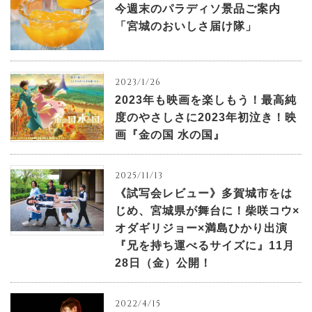
今週末のパラディソ景品ご案内
「宮城のおいしさ届け隊」
2023/1/26
2023年も映画を楽しもう！最高純
度のやさしさに2023年初泣き！映
画『金の国 水の国』
2025/11/13
《試写会レビュー》多賀城市をは
じめ、宮城県が舞台に！柴咲コウ×
オダギリジョー×満島ひかり出演
『兄を持ち運べるサイズに』11月
28日（金）公開！
2022/4/15