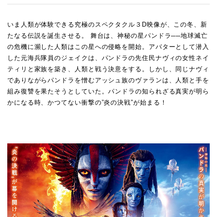
いま人類が体験できる究極のスペクタクル３D映像が、この冬、新
たなる伝説を誕生させる。 舞台は、神秘の星パンドラ──地球滅亡
の危機に瀕した人類はこの星への侵略を開始。アバターとして潜入
した元海兵隊員のジェイクは、パンドラの先住民ナヴィの女性ネイ
ティリと家族を築き、人類と戦う決意をする。しかし、同じナヴィ
でありながらパンドラを憎むアッシュ族のヴァランは、人類と手を
組み復讐を果たそうとしていた。パンドラの知られざる真実が明ら
かになる時、かつてない衝撃の”炎の決戦”が始まる！