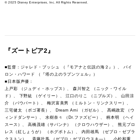
© 2025 Disney Enterprises, Inc. All Rights Reserved.
『ズートピア2』
■監督：ジャレド・ブッシュ （『モアナと伝説の海２』）、 バイ
ロン・ハワード （『塔の上のラプンツェル』）
■日本版声優：
上戸彩 （ジュディ・ホップス）、 森川智之 （ニック・ワイル
ド）、 下野紘 （ゲイリー）、 江口のりこ （ニブルズ）、 山田涼
介 （パウバート）、 梅沢富美男 （ミルトン・リンクスリー）、
三宅健太 （ボゴ署長）、 Dream Ami （ガゼル）、 髙嶋政宏 （ウ
ィンドダンサー）、 水樹奈々 （Dr.ファズビー）、 柄本明 （ヘイ
スース）、 高橋茂雄（サバンナ） （クロウハウザー）、 熊元プロ
レス（紅しょうが） （ホグボトム）、 内田雄馬 （ゼブロ・ゼブラ
クストン）、 斉藤壮馬 （ゼブロ・ゼブロウスキ―）、 小松和重