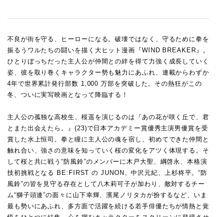
不良が街を守る、ヒーローになる。破壊ではなく、守るために拳を
振るうワルたちの闘いを描く大ヒット漫画『WIND BREAKER』。
ひとりぼっちだった主人公が仲間との絆を得て力強く成⾧していく
姿、彼を取り巻くキャラクター勢も魅力にあふれ、連載からわずか
4年で世界累計発行部数 1,000 万部を突破した。その熱狂がこの
冬、ついに実写映画となって降臨する！
主人公の孤独な高校生、桜遥を演じるのは『あの花が咲く丘で、君
とまた出会えたら。』(23)で日本アカデミー賞優秀主演男優賞を受
賞した水上恒司。拳と瞳に主人公の魂を宿し、初めてできた仲間と
触れ合い、強さの意味を知っていく桜の変化をアツく体現する。そ
して桜と共に戦う“防風鈴”のメンバーに木戸大聖、綱啓永、本格演
技初挑戦となる BE:FIRST の JUNON、中沢元紀、上杉柊平。“防
風鈴”の皆を見守る存在として八木莉可子が加わり、敵対するチー
ム“獅子頭連”の面々に山下幸輝、濱尾ノリタカが扮するなど、いま
最も勢いにあふれ、多方面で活躍を続ける若手俳優たちが情熱と覚