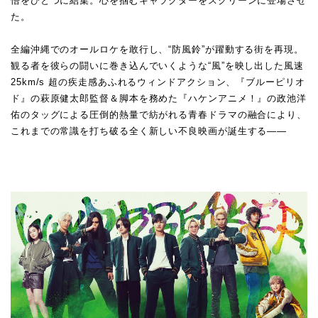
悟をひとつに結集。心を掴むキャラクターをスクリーンに登場させ
た。
全編沖縄でのオールロケを敢行し、“防風鈴”が躍動する街を再現。
観る者を彼らの闘いに巻き込んでいくような“風”を映し出した風速
25km/s 超の疾走感あふれるウィンドアクション、『ブルーピリオ
ド』の萩原健太郎監督＆脚本を務めた『ハケンアニメ！』の政池洋
佑のタッグによる圧倒的熱量で紡がれる青春ドラマの融合により、
これまでの常識を打ち破る全く新しい不良映画が誕生する——