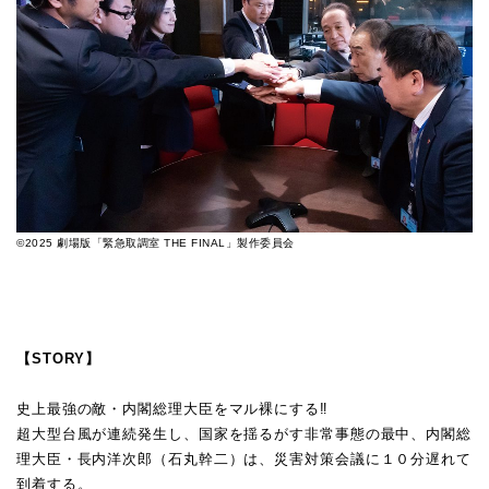
©2025 劇場版「緊急取調室 THE FINAL」製作委員会
【STORY】
史上最強の敵・内閣総理大臣をマル裸にする‼
超大型台風が連続発生し、国家を揺るがす非常事態の最中、内閣総
理大臣・長内洋次郎（石丸幹二）は、災害対策会議に１０分遅れて
到着する。