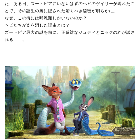
た。ある日、ズートピアにいないはずのヘビのゲイリーが現れたこ
とで、その誕生の裏に隠された驚くべき秘密が明らかに。
なぜ、この街には哺乳類しかいないのか？
ヘビたちが姿を消した理由とは？
ズートピア最大の謎を前に、正反対なジュディとニックの絆が試さ
れる——。