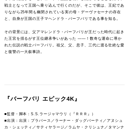
戦士となって王国へ乗り込んで行くのだが、そこで彼は、王妃であ
りながら25年間も幽閉されている実の母・デーヴァセーナの存在
と、自身が王国の王子マヘンドラ・バーフバリである事を知る。
その背景には、父アマレンドラ・バーフバリが王だった時代に起き
た王宮を揺るがす王位継承争いがあった ——！数奇な運命に導か
れた伝説の戦士バーフバリ。祖父、父、息子、三代に渡る壮絶な愛
と復讐の一大叙事詩。
『バーフバリ エピック4K』
■監督・脚本：S.S.ラージャマウリ（『ＲＲＲ』）
■出演：出演：プラバース／ラーナー・ダッグバーティ／アヌシュ
カ・シェッティ／サティヤラージ／ラムヤ・クリシュナ／タマンナ