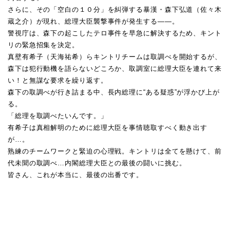
さらに、その「空白の１０分」を糾弾する暴漢・森下弘道（佐々木
蔵之介）が現れ、総理大臣襲撃事件が発生する——。
警視庁は、森下の起こしたテロ事件を早急に解決するため、キント
リの緊急招集を決定。
真壁有希子（天海祐希）らキントリチームは取調べを開始するが、
森下は犯行動機を語らないどころか、取調室に総理大臣を連れて来
い！と無謀な要求を繰り返す。
森下の取調べが行き詰まる中、長内総理に“ある疑惑”が浮かび上が
る。
「総理を取調べたいんです。」
有希子は真相解明のために総理大臣を事情聴取すべく動き出す
が…。
熟練のチームワークと緊迫の心理戦。キントリは全てを懸けて、前
代未聞の取調べ…内閣総理大臣との最後の闘いに挑む。
皆さん、これが本当に、最後の出番です。