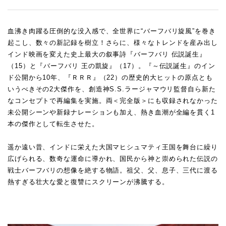
血沸き肉躍る圧倒的な没入感で、全世界に“バーフバリ旋風”を巻き
起こし、数々の新記録を樹立！さらに、様々なトレンドを産み出し
インド映画を変えた史上最大の叙事詩『バーフバリ 伝説誕生』
（15）と『バーフバリ 王の凱旋』（17）。『～伝説誕生』のイン
ド公開から10年、『ＲＲＲ』（22）の歴史的大ヒットの原点とも
いうべきその2大傑作を、創造神S.S.ラージャマウリ監督自ら新た
なコンセプトで再編集を実施。両＜完全版＞にも収録されなかった
未公開シーンや新録ナレーションも加え、熱き血潮が全編を貫く1
本の傑作として転生させた。
遥か遠い昔、インドに栄えた大国マヒシュマティ王国を舞台に繰り
広げられる、数奇な運命に導かれ、国民から神と崇められた伝説の
戦士バーフバリの想像を絶する物語。祖父、父、息子、三代に渡る
熱すぎる壮大な愛と復讐にスクリーンが沸騰する。