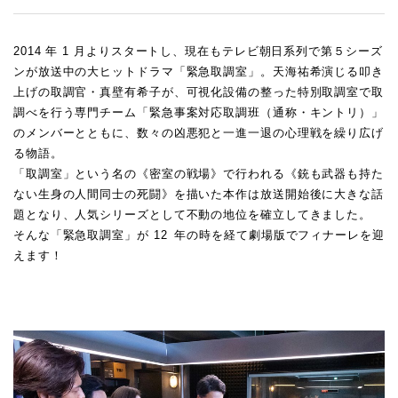
2014 年 1 月よりスタートし、現在もテレビ朝日系列で第５シーズ
ンが放送中の大ヒットドラマ「緊急取調室」。天海祐希演じる叩き
上げの取調官・真壁有希子が、可視化設備の整った特別取調室で取
調べを行う専門チーム「緊急事案対応取調班（通称・キントリ）」
のメンバーとともに、数々の凶悪犯と一進一退の心理戦を繰り広げ
る物語。
「取調室」という名の《密室の戦場》で行われる《銃も武器も持た
ない生身の人間同士の死闘》を描いた本作は放送開始後に大きな話
題となり、人気シリーズとして不動の地位を確立してきました。
そんな「緊急取調室」が 12 年の時を経て劇場版でフィナーレを迎
えます！