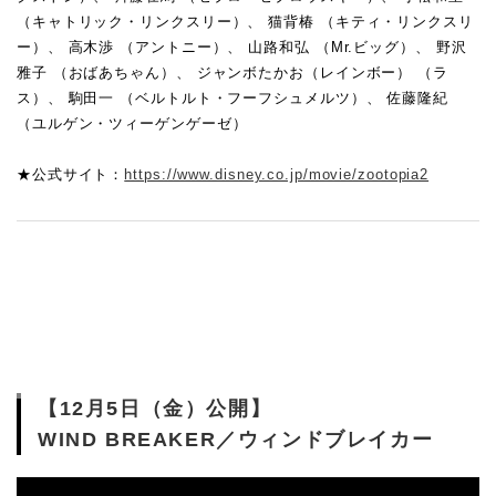
（キャトリック・リンクスリー）、 猫背椿 （キティ・リンクスリ
ー）、 高木渉 （アントニー）、 山路和弘 （Mr.ビッグ）、 野沢
雅子 （おばあちゃん）、 ジャンボたかお（レインボー） （ラ
ス）、 駒田一 （ベルトルト・フーフシュメルツ）、 佐藤隆紀
（ユルゲン・ツィーゲンゲーゼ）
★公式サイト：
https://www.disney.co.jp/movie/zootopia2
【12月5日（金）公開】
WIND BREAKER／ウィンドブレイカー