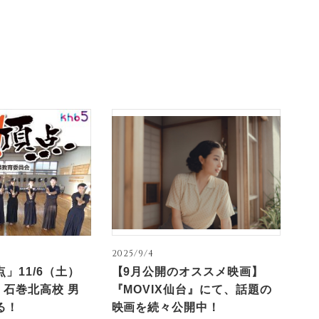
2025/9/4
」11/6（土）
【9月公開のオススメ映画】
！石巻北高校 男
『MOVIX仙台』にて、話題の
る！
映画を続々公開中！