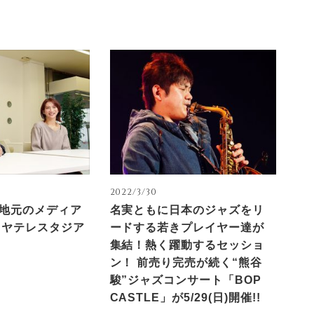
2022/3/30
cs−地元のメディア
名実ともに日本のジャズをリ
ミヤテレスタジア
ードする若きプレイヤー達が
集結！熱く躍動するセッショ
ン！ 前売り完売が続く“熊谷
駿”ジャズコンサート「BOP
CASTLE」が5/29(日)開催!!