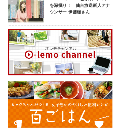
を深掘り！—仙台放送新人アナ
ウンサー 伊藤瞳さん