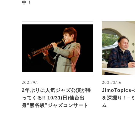
中！
2021/9/1
2021/2/16
2年ぶりに人気ジャズ公演が帰
JimoTopi
ってくる!! 10/31(日)仙台出
を深掘り！−
身“熊谷駿”ジャズコンサート
ム