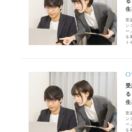
る
生
受
ン
ー
を
トや
O
受
る
生
受
ン
ー
を