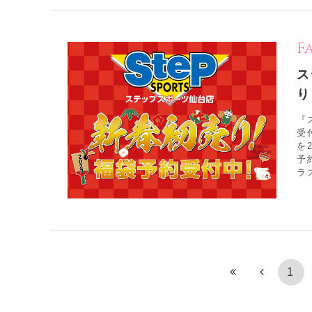
F
ス
り
『
受
を
予
ラ
1