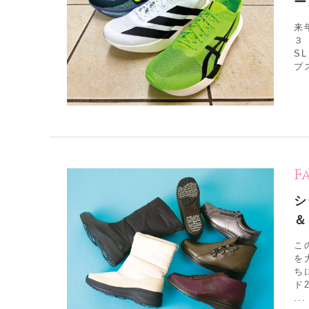
ー
来
３
S
プ
F
シ
＆
こ
を
ち
ド
...