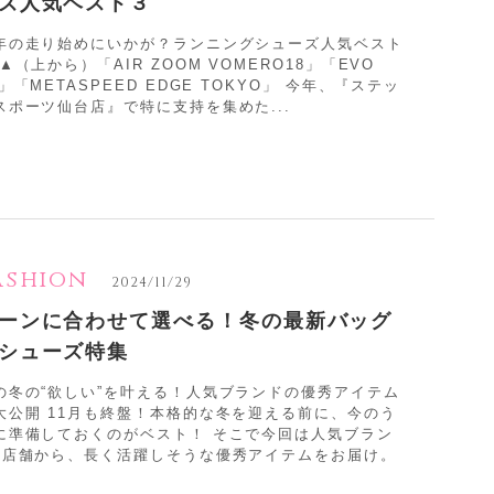
ズ人気ベスト３
年の走り始めにいかが？ランニングシューズ人気ベスト
 ▲（上から）「AIR ZOOM VOMERO18」「EVO
L」「METASPEED EDGE TOKYO」 今年、『ステッ
スポーツ仙台店』で特に支持を集めた...
ashion
2024/11/29
ーンに合わせて選べる！冬の最新バッグ
シューズ特集
の冬の“欲しい”を叶える！人気ブランドの優秀アイテム
大公開 11月も終盤！本格的な冬を迎える前に、今のう
に準備しておくのがベスト！ そこで今回は人気ブラン
2店舗から、長く活躍しそうな優秀アイテムをお届け。