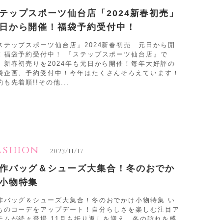
テップスポーツ仙台店「2024新春初売」
日から開催！福袋予約受付中！
ステップスポーツ仙台店』2024新春初売 元日から開
！福袋予約受付中！ 『ステップスポーツ仙台店』で
、新春初売りを2024年も元日から開催！毎年大好評の
袋企画、予約受付中！今年はたくさんそろえています！
約も先着順!!その他...
ashion
2023/11/17
作バッグ＆シューズ大集合！冬のおでか
小物特集
作バッグ＆シューズ大集合！冬のおでかけ小物特集 い
ものコーデをアップデート！自分らしさを楽しむ注目ア
テムが続々登場 11月も折り返しを迎え、冬の訪れを感