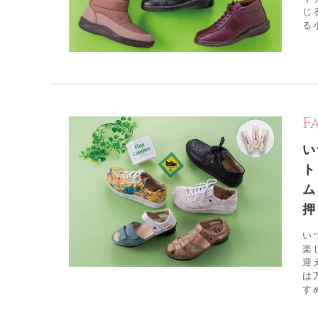
じ
る
F
い
ト
ム
押
い
楽
迎
は
す