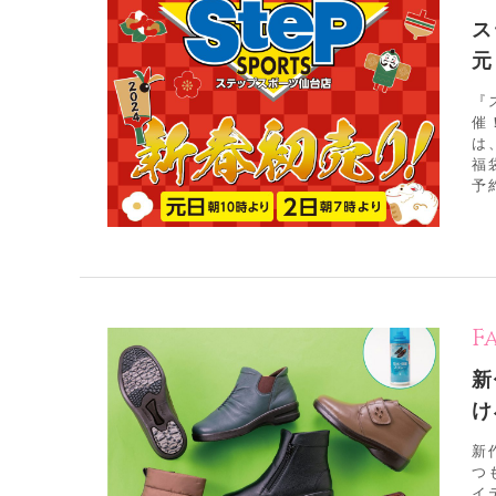
ス
元
『
催
は
福
予
F
新
け
新
つ
イ