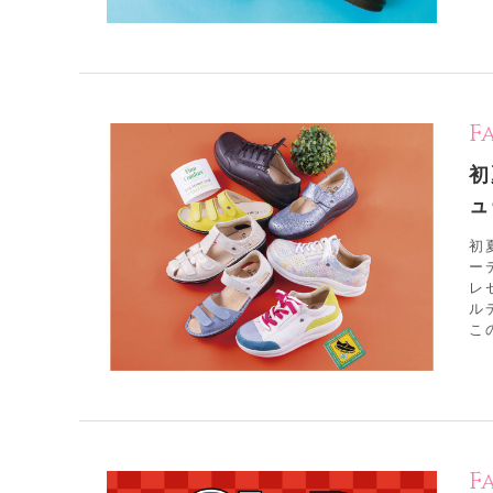
F
初
ュ
初
ー
レ
ル
この
F