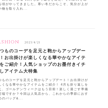
る頃がやってきました。寒い冬だからこそ、気分が上が
小物を取り入れ...
ashion
2023/4/21
つものコーデを足元と鞄からアップデー
！お出掛けが楽しくなる華やかなアイテ
をご紹介！人気ショップのお墨付きイチ
しアイテム大特集
つものコーデを足元と鞄からアップデート！お出掛けが
しくなる華やかなアイテムをご紹介！ 4月も折り返しを
え、ゴールデンウィークはもう目前！楽しく過ごす準備
万端ですか？今回は人気店から、これからの季節におす
めのバッグ&...