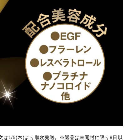
は1/5(木)より順次発送。※返品は未開封に限り8日以