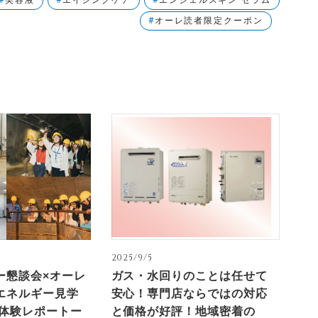
美容液
エイジングケア
エンジェルスキン セラム
オーレ読者限定クーポン
2025/9/5
ー懇談会×オーレ
ガス・水回りのことは任せて
エネルギー見学
安心！専門店ならではの対応
ー体験レポートー
と価格が好評！地域密着の