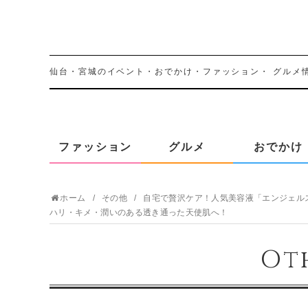
仙台・宮城のイベント・おでかけ・ファッション・
グルメ
ファッション
グルメ
おでかけ
ホーム
その他
自宅で贅沢ケア！人気美容液「エンジェル
ハリ・キメ・潤いのある透き通った天使肌へ！
Ot