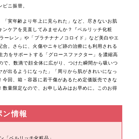
ンビニ振替。
」「実年齢より年上に見られた」など、尽きないお肌
キンケアを見直してみませんか？『ベルリッチ化粧
フラーレン」や「プラチナナノコロイド」など美白やエ
配合。さらに、火傷やニキビ跡の治療にも利用される
再生力をサポートする「グロースファクター」を濃縮高
いので、数滴で顔全体に広がり、つけた瞬間から吸いつ
ヤが出るようになった」「周りから肌がきれいになっ
！今回、箱・容器に若干傷があるため定価販売できな
！数量限定なので、お申し込みはお早めに。このお得
ポン情報
ーポン「ベルリッチ化粧品」