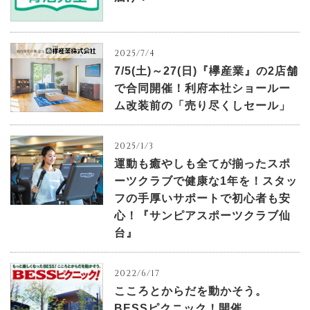
2025/7/4
7/5(土)～27(日)『欅産業』の2店舗
で合同開催！利府本社ショールー
ム改装前の「売り尽くしセール」
2025/1/3
運動も癒やしも全てが揃ったスポ
ーツクラブで健康な1年を！スタッ
フの手厚いサポートで初心者も安
心！『サンピアスポーツクラブ仙
台』
2022/6/17
こころとからだを動かそう。
BESSピクニック！開催