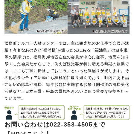
松島町シルバー人材センターでは、主に観光地のお仕事で会員が活
躍！有名なあの赤い“福浦橋”を渡った先にある「福浦島」の遊歩道
等の清掃では、松島海岸地区在住の会員が中心に従事。地元を知り
尽くした会員だからこそ、例えば観光客が特に増える時期の就業で
は「ここも丁寧に掃除しておこう」といった気配りが光ります。そ
の他ボランティア活動にも積極的に取り組んでおり、町内にある品
井沼駅の除草や清掃、毎年お盆に実施するお祭り開催後の清掃美化
活動など、日本三景・松島の景観をきれいに保つ重要な役割を担っ
ています。
お問い合わせは022-353-4505まで
【HPは
こちら
】