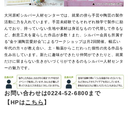
大河原町シルバー人材センターでは、就業の傍ら手芸や陶芸の製作
活動に力を入れています。手芸未経験でもそれぞれ独学で製作に励
んでおり、持っていない生地や素材は身近なもので代替して作るな
ど、創意工夫を凝らした作品が多数！また、シルバー会員も所属す
る“金ケ瀬陶芸愛好会”によるワークショップは月2回開催。幅広い
年代の方々が教え合い、土・釉薬からこだわった個性の光る作品を
生み出しています。新たに趣味ができたり仲間ができたりと、就業
だけに留まらない生きがいづくりができるのもシルバー人材センタ
ーの魅力です。
お問い合わせは0224-52-6800まで
【HPは
こちら
】