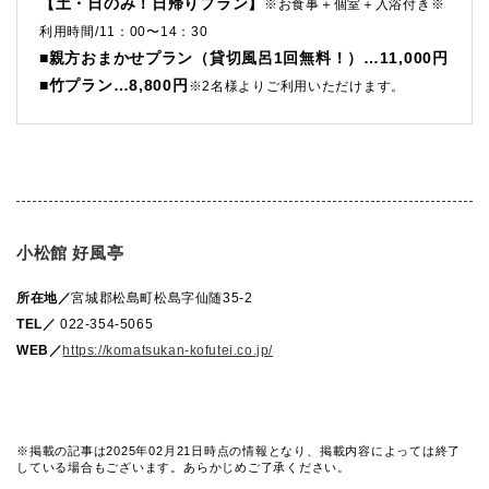
【土・日のみ！日帰りプラン】
※お食事＋個室＋入浴付き※
利用時間/11：00〜14：30
■親方おまかせプラン（貸切風呂1回無料！）…11,000円
■竹プラン…8,800円
※2名様よりご利用いただけます。
小松館 好風亭
所在地／
宮城郡松島町松島字仙随35-2
TEL／
022-354-5065
WEB／
https://komatsukan-kofutei.co.jp/
※掲載の記事は2025年02月21日時点の情報となり、掲載内容によっては終了
している場合もございます。あらかじめご了承ください。