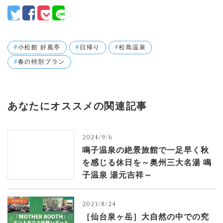
小松館 好風亭
日帰り
松島温泉
春の特別プラン
あなたにオススメの関連記事
2024/9/6
鳴子温泉の絶景旅館で一足早く秋
を感じる休日を～奥州三大名湯 鳴
子温泉 湯元吉祥～
2023/8/24
［仙台泉ヶ岳］大自然の中での究