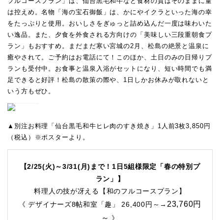
フルコースプラン」は、仙台黒毛和牛など食材の質はそのままに量
は控えめ。名物「海の宝石御飯」は、かにやイクラといった海の幸
をたっぷりと使用。おいしさをぎゅっと詰め込んだ一度は味わいた
い逸品。また、夕食を外食される方向けの「美味しい三段重朝食プ
ラン」もおすすめ。まだまだ寒い宮城の2月、松島の絶景と温泉に
癒やされて。ご予約はお電話にて！このほか、土日のみの日帰りプ
ランも受付中。お食事と温泉入浴がセットになり、短い時間でも満
足できると好評！松島の散策の際や、1日しかお休みが取れないと
いう方もぜひ。
▲別注お料理「仙台黒毛和牛ヒレ肉のすき焼き」1人前3枚3,850円
（税込）※ポスターより。
【2/25(火)～3/31(月)まで！1日5組様限定「春の特別プ
ラン」】
料理人の技が冴える【和のフルコースプラン】
23,760円
《 デザイナーズ8帖和室「趣」 26,400円～→
～
》