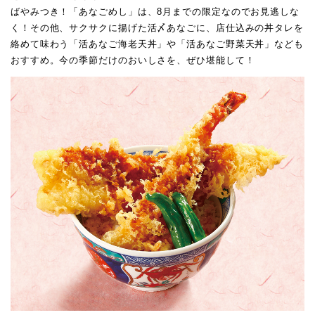
ばやみつき！「あなごめし」は、8月までの限定なのでお見逃しな
く！その他、サクサクに揚げた活〆あなごに、店仕込みの丼タレを
絡めて味わう「活あなご海老天丼」や「活あなご野菜天丼」なども
おすすめ。今の季節だけのおいしさを、ぜひ堪能して！