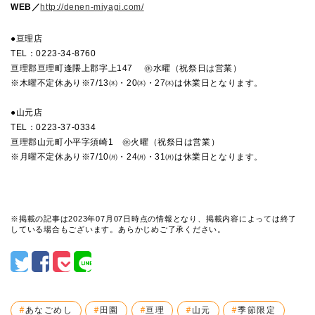
WEB／
http://denen-miyagi.com/
●亘理店
TEL：0223-34-8760
亘理郡亘理町逢隈上郡字上147 ㊡水曜（祝祭日は営業）
※木曜不定休あり※7/13㈭・20㈭・27㈭は休業日となります。
●山元店
TEL：0223-37-0334
亘理郡山元町小平字須崎1 ㊡火曜（祝祭日は営業）
※月曜不定休あり※7/10㈪・24㈪・31㈪は休業日となります。
※掲載の記事は2023年07月07日時点の情報となり、掲載内容によっては終了
している場合もございます。あらかじめご了承ください。
あなごめし
田園
亘理
山元
季節限定