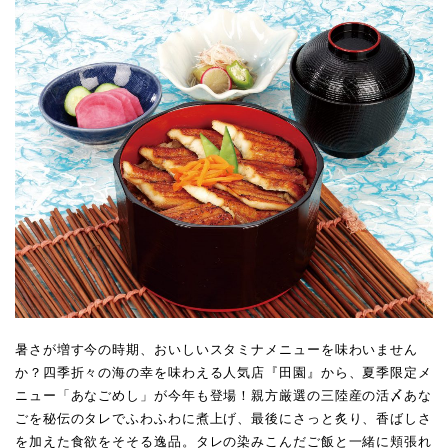
暑さが増す今の時期、おいしいスタミナメニューを味わいません
か？四季折々の海の幸を味わえる人気店『田園』から、夏季限定メ
ニュー「あなごめし」が今年も登場！親方厳選の三陸産の活〆あな
ごを秘伝のタレでふわふわに煮上げ、最後にさっと炙り、香ばしさ
を加えた食欲をそそる逸品。タレの染みこんだご飯と一緒に頬張れ