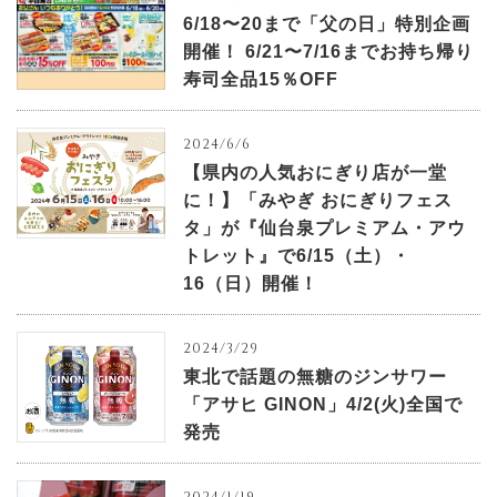
6/18〜20まで「父の日」特別企画
開催！ 6/21〜7/16までお持ち帰り
寿司全品15％OFF
2024/6/6
【県内の人気おにぎり店が一堂
に！】「みやぎ おにぎりフェス
タ」が『仙台泉プレミアム・アウ
トレット』で6/15（土）・
16（日）開催！
2024/3/29
東北で話題の無糖のジンサワー
「アサヒ GINON」4/2(火)全国で
発売
2024/1/19