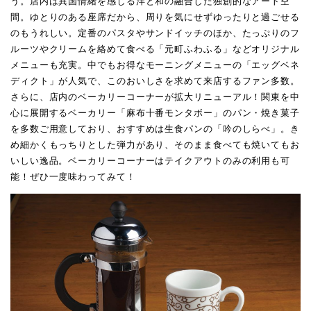
う。店内は異国情緒を感じる洋と和の融合した独創的なアート空
間。ゆとりのある座席だから、周りを気にせずゆったりと過ごせる
のもうれしい。定番のパスタやサンドイッチのほか、たっぷりのフ
ルーツやクリームを絡めて食べる「元町ふわふる」などオリジナル
メニューも充実。中でもお得なモーニングメニューの「エッグベネ
ディクト」が人気で、このおいしさを求めて来店するファン多数。
さらに、店内のベーカリーコーナーが拡大リニューアル！関東を中
心に展開するベーカリー「麻布十番モンタボー」のパン・焼き菓子
を多数ご用意しており、おすすめは生食パンの「吟のしらべ」。き
め細かくもっちりとした弾力があり、そのまま食べても焼いてもお
いしい逸品。ベーカリーコーナーはテイクアウトのみの利用も可
能！ぜひ一度味わってみて！