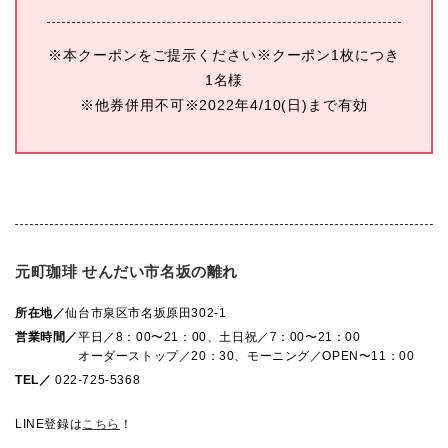
※本クーポンをご提示ください※クーポン1枚につき
1名様
※他券併用不可※2022年4/10(日)まで有効
元町珈琲 せんだい市名坂の離れ
所在地／
仙台市泉区市名坂原田302-1
営業時間／
平日／8：00〜21：00、土日祝／7：00〜21：00
オーダーストップ／20：30、モーニング／OPEN〜11：00
TEL／
022-725-5368
LINE登録は
こちら
！