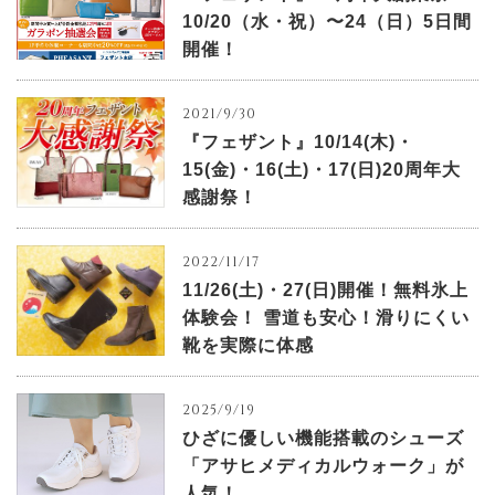
10/20（水・祝）〜24（日）5日間
開催！
2021/9/30
『フェザント』10/14(木)・
15(金)・16(土)・17(日)20周年大
感謝祭！
2022/11/17
11/26(土)・27(日)開催！無料氷上
体験会！ 雪道も安心！滑りにくい
靴を実際に体感
2025/9/19
ひざに優しい機能搭載のシューズ
「アサヒメディカルウォーク」が
人気！