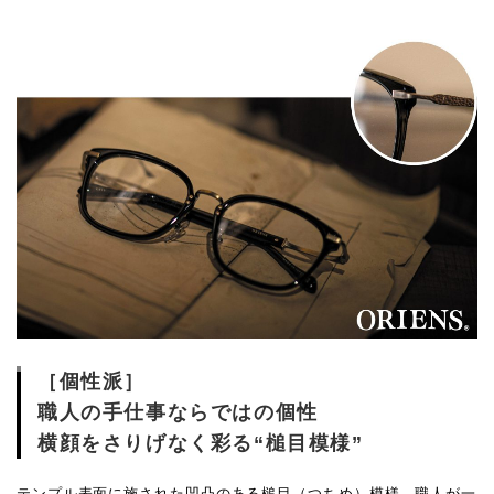
［個性派］
職人の手仕事ならではの個性
横顔をさりげなく彩る“槌目模様”
テンプル表面に施された凹凸のある槌目（つちめ）模様。職人が一