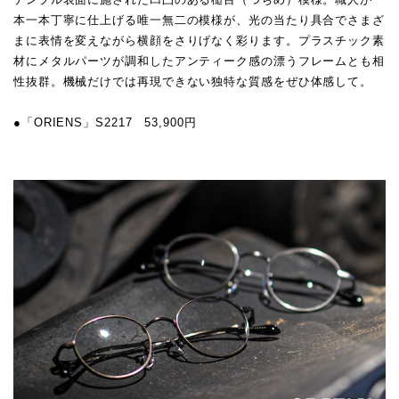
本一本丁寧に仕上げる唯一無二の模様が、光の当たり具合でさまざ
まに表情を変えながら横顔をさりげなく彩ります。プラスチック素
材にメタルパーツが調和したアンティーク感の漂うフレームとも相
性抜群。機械だけでは再現できない独特な質感をぜひ体感して。
●「ORIENS」S2217 53,900円