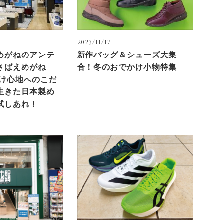
2023/11/17
めがねのアンテ
新作バッグ＆シューズ大集
さばえめがね
合！冬のおでかけ小物特集
かけ心地へのこだ
生きた日本製め
試しあれ！