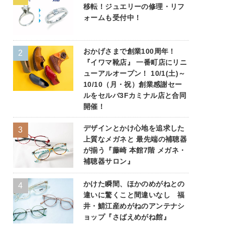
移転！ジュエリーの修理・リフ
ォームも受付中！
おかげさまで創業100周年！
『イワマ靴店』 一番町店にリニ
ューアルオープン！ 10/1(土)～
10/10（月・祝）創業感謝セー
ルをセルバ3Fカミナル店と合同
開催！
デザインとかけ心地を追求した
上質なメガネと 最先端の補聴器
が揃う『藤崎 本館7階 メガネ・
補聴器サロン』
かけた瞬間、ほかのめがねとの
違いに驚くこと間違いなし 福
井・鯖江産めがねのアンテナシ
ョップ『さばえめがね館』