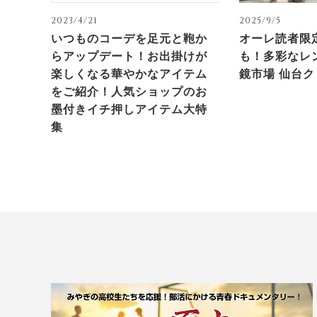
2023/4/21
2025/9/5
いつものコーデを足元と鞄か
オーレ読者限
らアップデート！お出掛けが
も！多彩なレ
楽しくなる華やかなアイテム
鏡市場 仙台
をご紹介！人気ショップのお
墨付きイチ押しアイテム大特
集