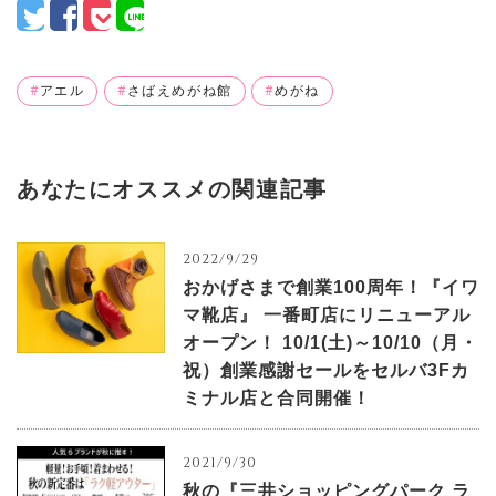
アエル
さばえめがね館
めがね
あなたにオススメの関連記事
2022/9/29
おかげさまで創業100周年！『イワ
マ靴店』 一番町店にリニューアル
オープン！ 10/1(土)～10/10（月・
祝）創業感謝セールをセルバ3Fカ
ミナル店と合同開催！
2021/9/30
秋の『三井ショッピングパーク ラ