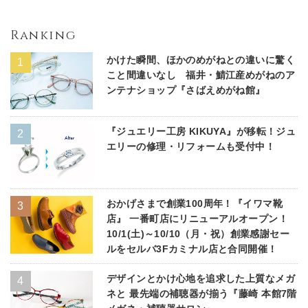
Ranking
かけた瞬間、ほかのめがねとの違いに驚く
こと間違いなし 福井・鯖江産めがねのア
ンテナショップ『さばえめがね館』
『ジュエリー工房 KIKUYA』が移転！ジュ
エリーの修理・リフォームも受付中！
おかげさまで創業100周年！『イワマ靴
店』 一番町店にリニューアルオープン！
10/1(土)～10/10（月・祝）創業感謝セー
ルをセルバ3Fカミナル店と合同開催！
デザインとかけ心地を追求した上質なメガ
ネと 最先端の補聴器が揃う『藤崎 本館7階