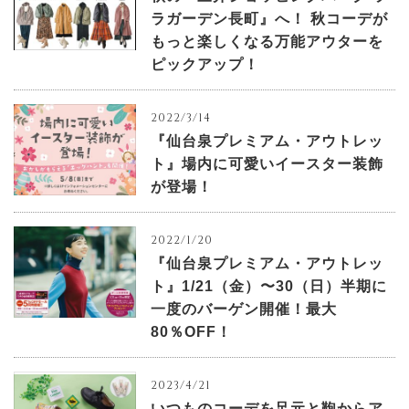
ラガーデン長町』へ！ 秋コーデが
もっと楽しくなる万能アウターを
ピックアップ！
2022/3/14
『仙台泉プレミアム・アウトレッ
ト』場内に可愛いイースター装飾
が登場！
2022/1/20
『仙台泉プレミアム・アウトレッ
ト』1/21（金）〜30（日）半期に
一度のバーゲン開催！最大
80％OFF！
2023/4/21
いつものコーデを足元と鞄からア