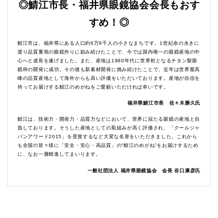
◎鯖江市長・福井県眼鏡協会会長もおす
すめ！◎
鯖江市は、福井県にある人口約6万9千人の小さなまちです。1世紀余の永きに
渡り品質重視の眼鏡作りに励み続けたことで、今では国内唯一の眼鏡産地の中
心へと成長を遂げました。また、産地は1980年代に世界初となるチタン製眼
鏡枠の開発に成功。その後も新素材開発に挑み続けたことで、近年は世界最高
峰の品質産地として海外からも高い評価をいただいております。産地が自信を
持ってお届けする鯖江のめがねをご愛顧いただければ幸いです。
福井県鯖江市長 佐々木勝久氏
鯖江は、技術力・開発力・品質力などにおいて、世界に冠たる眼鏡の産地と自
負しております。そうした産地としての取組みが高く評価され、「クールジャ
パンアワード2015」を受賞するなど大変な名誉をいただきました。これから
も全国の皆々様に「安全・安心・高品質」の“鯖江のめがね”をお届けするため
に、なお一層精進してまいります。
一般社団法人 福井県眼鏡協会 会長 谷口康彦氏