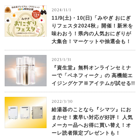
2024/11/1
11/9(土)・10(日)「みやぎ おにぎ
りフェスタ2024秋」開催！新米を
味わおう！県内の人気おにぎりが
大集合！マーケットや抽選会も！
2023/1/31
『資生堂』無料オンラインセミナ
ーで「ベネフィーク」の 高機能エ
イジングケア※アイテムが試せる!!
2022/3/30
給湯器のことなら『シマツ』にお
まかせ！素早い対応が好評！ 人気
メーカー品へお得に買い替え！オ
ーレ読者限定プレゼントも！