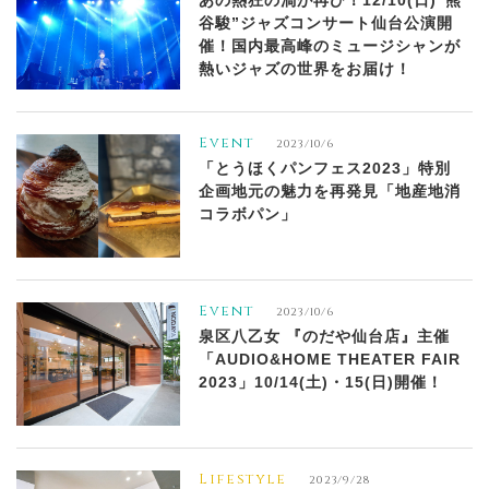
あの熱狂の渦が再び！12/10(日)“熊
谷駿”ジャズコンサート仙台公演開
催！国内最高峰のミュージシャンが
熱いジャズの世界をお届け！
Event
2023/10/6
「とうほくパンフェス2023」特別
企画地元の魅力を再発見「地産地消
コラボパン」
Event
2023/10/6
泉区八乙女 『のだや仙台店』主催
「AUDIO&HOME THEATER FAIR
2023」10/14(土)・15(日)開催！
Lifestyle
2023/9/28