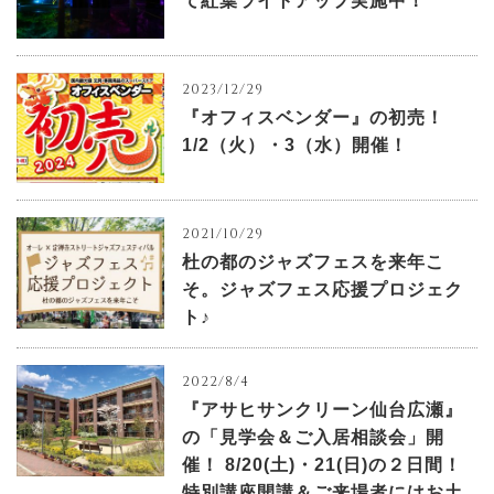
て紅葉ライトアップ実施中！
2023/12/29
『オフィスベンダー』の初売！
1/2（火）・3（水）開催！
2021/10/29
杜の都のジャズフェスを来年こ
そ。ジャズフェス応援プロジェク
ト♪
2022/8/4
『アサヒサンクリーン仙台広瀬』
の「見学会＆ご入居相談会」開
催！ 8/20(土)・21(日)の２日間！
特別講座開講＆ご来場者にはお土