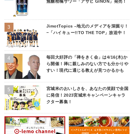
無糖柑橘サワー「アサヒ GINON」発売！
JimotTopics –地元のメディアを深掘り！
−「ハイキュー!!TO THE TOP」放送中！
毎回大好評の「禅をきく会」は4/16(木)か
ら開催！禅に親しみのない方でも分かりや
すい！現代に通じる教えが見つかるかも
宮城米のおいしさを、あなたの笑顔で全国
に発信！2023宮城米キャンペーンキャラ
クター募集！