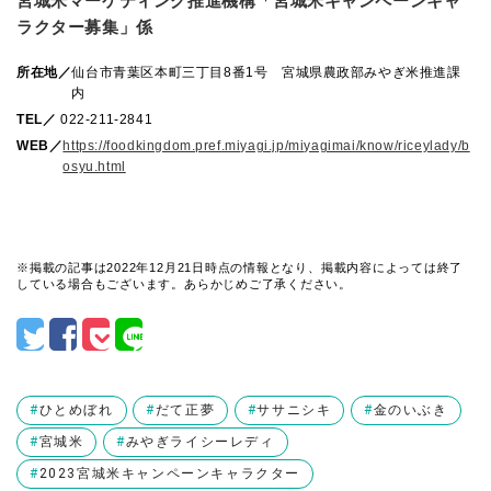
宮城米マーケティング推進機構「宮城米キャンペーンキャ
ラクター募集」係
所在地／
仙台市青葉区本町三丁目8番1号 宮城県農政部みやぎ米推進課
内
TEL／
022-211-2841
WEB／
https://foodkingdom.pref.miyagi.jp/miyagimai/know/riceylady/b
osyu.html
※掲載の記事は2022年12月21日時点の情報となり、掲載内容によっては終了
している場合もございます。あらかじめご了承ください。
ひとめぼれ
だて正夢
ササニシキ
金のいぶき
宮城米
みやぎライシーレディ
2023宮城米キャンペーンキャラクター