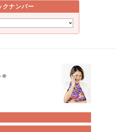
ックナンバー
ト®