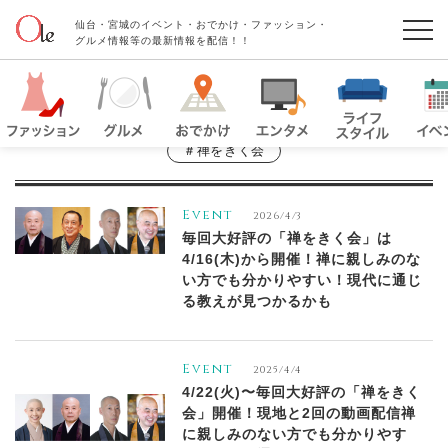
仙台・宮城のイベント・おでかけ・ファッション・
グルメ情報等の最新情報を配信！！
＃禅をきく会
Event
2026/4/3
毎回大好評の「禅をきく会」は
4/16(木)から開催！禅に親しみのな
い方でも分かりやすい！現代に通じ
る教えが見つかるかも
Event
2025/4/4
4/22(火)〜毎回大好評の「禅をきく
会」開催！現地と2回の動画配信禅
に親しみのない方でも分かりやす