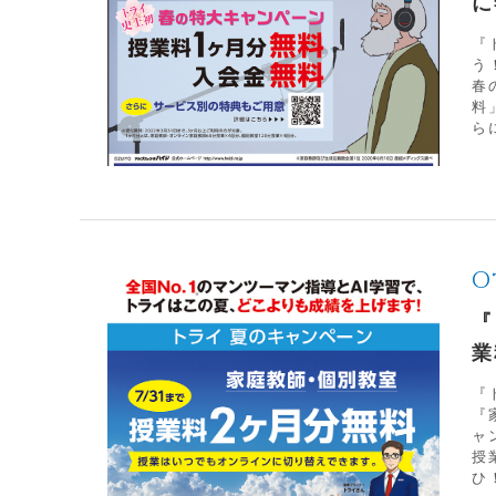
に
『
う
春
料
ら
O
『
業
『
『
ャ
授
ひ！