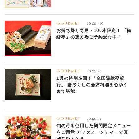
Gourmet
2022/1/20
お持ち帰り専用・100本限定！ 「隨
縁亭」の恵方巻ご予約受付中！
Gourmet
2022/1/6
1月の特別企画！「全国隨縁亭紀
行」 蟹尽くしの会席料理を心ゆく
まで堪能
Gourmet
2022/1/6
旬の苺を使用した期間限定メニュー
をご用意 アフタヌーンティーで優
雅なひととき