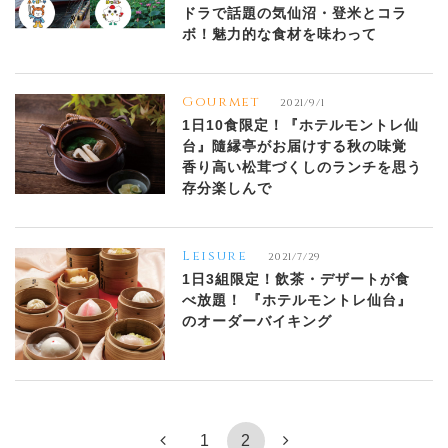
ドラで話題の気仙沼・登米とコラ
ボ！魅力的な食材を味わって
Gourmet
2021/9/1
1日10食限定！『ホテルモントレ仙
台』隨縁亭がお届けする秋の味覚
香り高い松茸づくしのランチを思う
存分楽しんで
Leisure
2021/7/29
1日3組限定！飲茶・デザートが食
べ放題！ 『ホテルモントレ仙台』
のオーダーバイキング
1
2