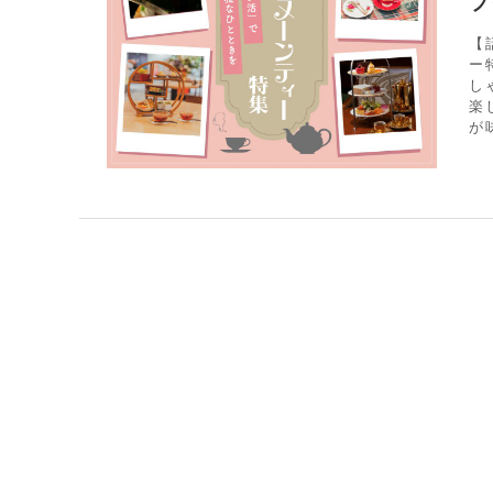
フ
【
ー
し
楽
が