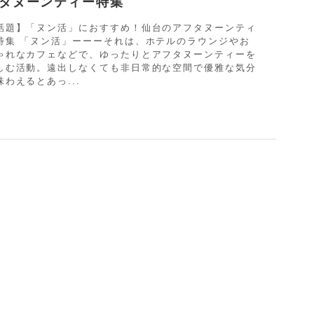
タヌーンティー特集
話題】「ヌン活」におすすめ！仙台のアフタヌーンティ
特集 「ヌン活」ーーーそれは、ホテルのラウンジやお
ゃれなカフェなどで、ゆったりとアフタヌーンティーを
しむ活動。遠出しなくても非日常的な空間で優雅な気分
味わえるとあっ...