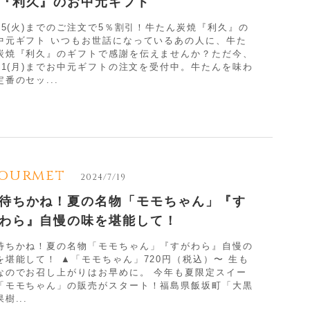
『利久』のお中元ギフト
/15(火)までのご注文で5％割引！牛たん炭焼『利久』の
中元ギフト いつもお世話になっているあの人に、牛た
炭焼『利久』のギフトで感謝を伝えませんか？ただ今、
/11(月)までお中元ギフトの注文を受付中。牛たんを味わ
定番のセッ...
ourmet
2024/7/19
待ちかね！夏の名物「モモちゃん」『す
わら』自慢の味を堪能して！
待ちかね！夏の名物「モモちゃん」『すがわら』自慢の
を堪能して！ ▲「モモちゃん」720円（税込）〜 生も
なのでお召し上がりはお早めに。 今年も夏限定スイー
「モモちゃん」の販売がスタート！福島県飯坂町「大黒
樹...