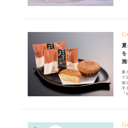
G
夏
を
施
夏
で
個
手
『仙
G