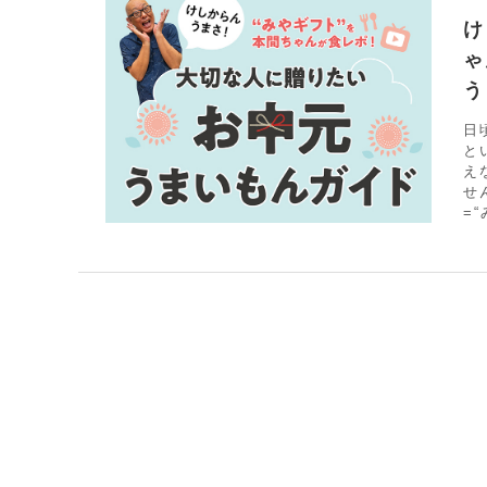
け
ゃ
う
日
と
え
せ
=