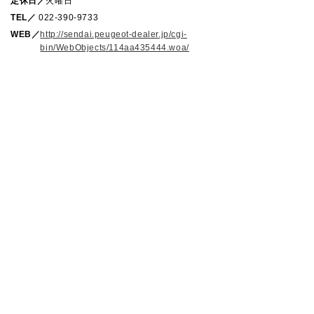
定休日／
火曜日
TEL／
022-390-9733
WEB／
http://sendai.peugeot-dealer.jp/cgi-
bin/WebObjects/114aa435444.woa/