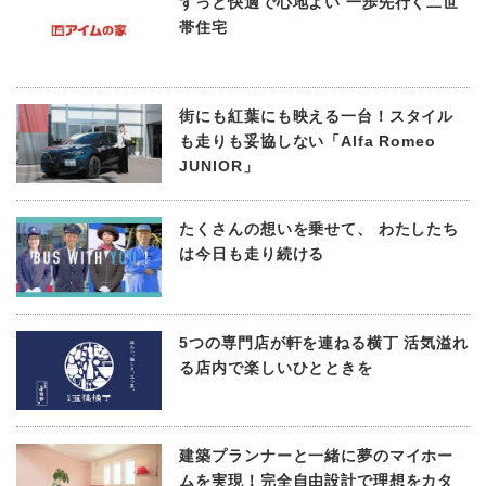
ずっと快適で心地よい 一歩先行く二世
帯住宅
街にも紅葉にも映える一台！スタイル
も走りも妥協しない「Alfa Romeo
JUNIOR」
たくさんの想いを乗せて、 わたしたち
は今日も走り続ける
5つの専門店が軒を連ねる横丁 活気溢れ
る店内で楽しいひとときを
建築プランナーと一緒に夢のマイホー
ムを実現！完全自由設計で理想をカタ