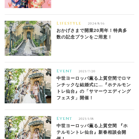
Lifestyle
2024/8/16
おかげさまで開業20周年！特典多
数の記念プランをご用意！
Event
2023/7/20
中世ヨーロッパ薫る上質空間でロマ
ンチックな結婚式に…『ホテルモン
トレ仙台』の「サマーウエディング
フェスタ」開催！
Event
2023/1/18
中世ヨーロッパ薫る上質空間 『ホ
テルモントレ仙台』新春相談会開
催！