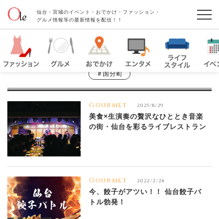
仙台・宮城のイベント・おでかけ・ファッション・
グルメ情報等の最新情報を配信！！
＃国分町
Gourmet
2025/8/29
美食×生演奏の贅沢なひととき音楽
の街・仙台を彩るライブレストラン
Gourmet
2022/2/24
今、餃子がアツい！！ 仙台餃子バ
トル勃発！