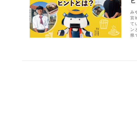
ヒ
み
宮
て
ン
県で